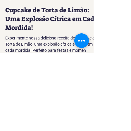
radaicsbakery
2 de mai. de 2024
3 min de leitura
Cupcake de Torta de Limão:
Uma Explosão Cítrica em Cada
Mordida!
Experimente nossa deliciosa receita de Cupcake de
Torta de Limão: uma explosão cítrica e suave em
cada mordida! Perfeito para festas e momen
Voltar ao início
Nós vamos criar o bolo dos seus
sonhos e fazer a sua festa ser
inesquecível!