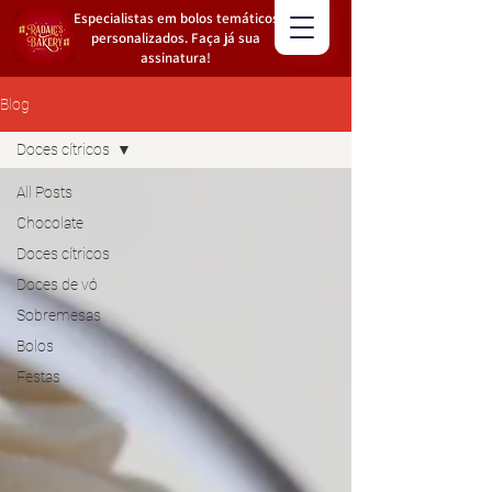
Especialistas em bolos temáticos
personalizados. Faça já sua
assinatura!
Blog
Doces cítricos
All Posts
Chocolate
Doces cítricos
Doces de vó
Sobremesas
Bolos
Festas