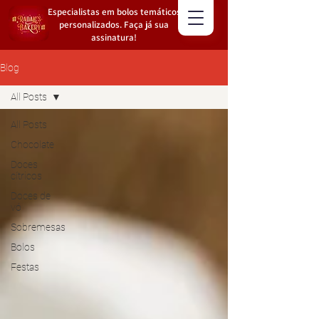
Especialistas em bolos temáticos
personalizados. Faça já sua
assinatura!
Blog
All Posts
All Posts
Chocolate
Doces
cítricos
Doces de
vó
Sobremesas
Bolos
Festas