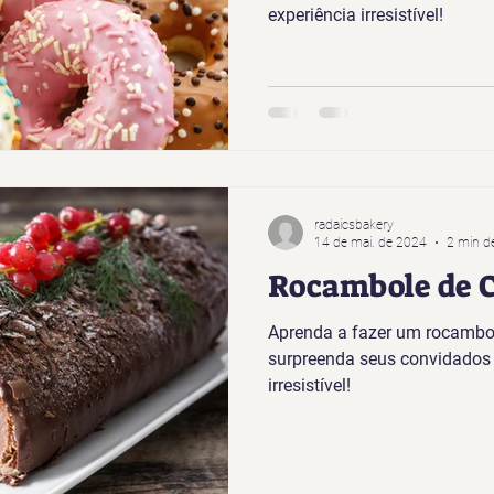
experiência irresistível!
radaicsbakery
14 de mai. de 2024
2 min de
Rocambole de C
Aprenda a fazer um rocambol
surpreenda seus convidado
irresistível!