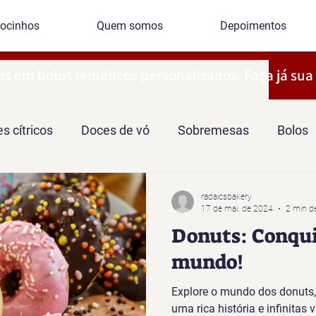
ocinhos
Quem somos
Depoimentos
as em bolos temáticos personalizados. Faça já sua
s cítricos
Doces de vó
Sobremesas
Bolos
radaicsbakery
17 de mai. de 2024
2 min de
Donuts: Conqui
mundo!
Explore o mundo dos donuts,
uma rica história e infinitas