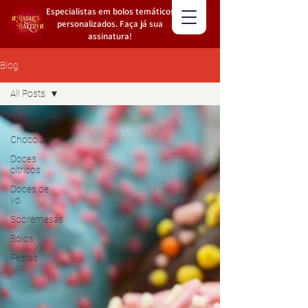
Especialistas em bolos temáticos
personalizados. Faça já sua
assinatura!
Blog
All Posts
All Posts
Chocolate
Doces
cítricos
Doces de
vó
Sobremesas
Bolos
Festas