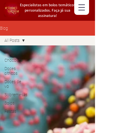
Especialistas em bolos temáticos
personalizados. Faça já sua
assinatura!
Blog
All Posts
All Posts
Chocolate
Doces
cítricos
Doces de
vó
Sobremesas
Bolos
Festas